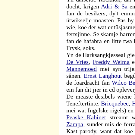
docht, krigen
Adri & Sa
e
fan de besikers, dy't emmer
útwikselje moasten. Pas by
wie, koe der wat entûsjasme
fertsjinne. Se skamje harre
fan de hafabra en litte twa
Frysk, soks.
Yn de Harksangkjesseal gie i
De Vries
,
Freddy Weima
e
Mannemoed
mei syn trij
sânen.
Ernst Langhout
begû
de foardracht fan
Wilco Be
ein fan dit jier in cd opleve
De measte desibels wiene 
Teneftertinte.
Bricquebec
,
H
mei wat Ingelske rigels) e
Peaske Kabinet
streamt wa
Zampa
, sunder mis de ferr
Kast-parody, want dat koe