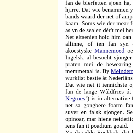
fan de bierfetten sjoen ha,
hjirre. Dat wie benammen y
bands waard der net of ampe
kaam. Soms wie der mear fo
as yn de sealen dér't mei he
Net eltsenien hold him oan 
allinne, of ien fan syn 
akoestyske
Mannemoed
oer
Ingelsk, al besocht sjonge
praten mei de bewearing 
memmetaal is. By
Meinder
wurklist bestie át Nederlâns
Dat wie net it iennichst
fan de lange Wâldfries út 
Negroes
’) is in alternative
net sa gongbere foarm fan
suver en falsk sjongen. S
opinoar, mar hiene neidetii
iens fan it poadium goaid.
Yn datselde Rockhok, dat h