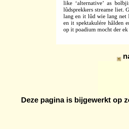
like ‘alternative’ as bolb
lûdsprekkers streame liet.
lang en it lûd wie lang net
en it spektakulére hâlden 
op it poadium mocht der ek
n
Deze pagina is bijgewerkt op
z