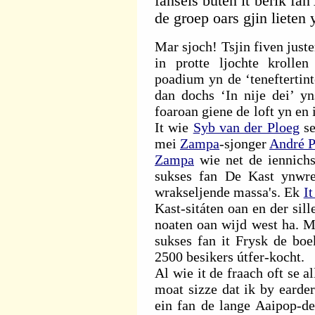
fansels buten it berik fan
de groep oars gjin lieten
Mar sjoch! Tsjin fiven just
in protte ljochte krollen 
poadium yn de ‘teneftertin
dan dochs ‘In nije dei’ yn
foaroan giene de loft yn en 
It wie
Syb van der Ploeg
se
mei
Zampa
-sjonger
André 
Zampa
wie net de iennichst
sukses fan De Kast ynwre
wrakseljende massa's. Ek
I
Kast-sitáten oan en der sil
noaten oan wijd west ha. Ma
sukses fan it Frysk de boe
2500 besikers útfer-kocht.
Al wie it de fraach oft se 
moat sizze dat ik by earde
ein fan de lange Aaipop-de