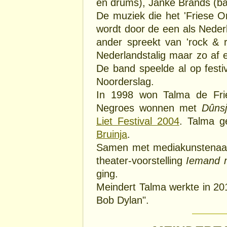
en drums), Janke Brands (b
De muziek die het 'Friese O
wordt door de een als Neder
ander spreekt van 'rock & r
Nederlandstalig maar zo af e
De band speelde al op festi
Noorderslag.
In 1998 won Talma de Fri
Negroes wonnen met
Dûnsj
Liet Festival 2004
. Talma g
Bruinja
.
Samen met mediakunstenaar
theater-voorstelling
Iemand 
ging.
Meindert Talma werkte in 20
Bob Dylan".