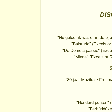
DI
"Nu geloof ik wat er in de bi
"Balsturig" (Excelsi
"De Domela passie" (Exce
"Minna" (Excelsior
"30 jaar Muzikale Fruitm
"Honderd punten" (
"Ferhûddûker