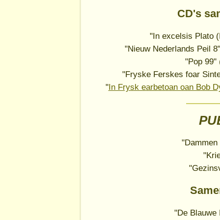
CD's sa
"In excelsis Plato
"Nieuw Nederlands Peil 8
"Pop 99" 
"Fryske Ferskes foar Sinte
"
In Frysk earbetoan oan Bob D
PU
"Dammen m
"Kri
"Gezinsv
Samen
"De Blauwe 