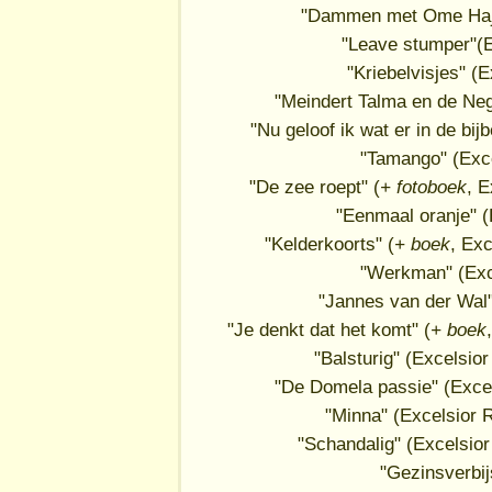
"Dammen met Ome Hajo
"Leave stumper"(
"Kriebelvisjes" (
"Meindert Talma en de Ne
"Nu geloof ik wat er in de bi
"Tamango" (Exc
"De zee roept" (
+ fotoboek
, 
"Eenmaal oranje" 
"Kelderkoorts" (
+ boek
, Ex
"Werkman" (Exc
"Jannes van der Wal
"Je denkt dat het komt" (
+ boek
"Balsturig" (Excelsi
"De Domela passie" (Exce
"Minna" (Excelsior
"Schandalig" (Excelsio
"Gezinsverbij