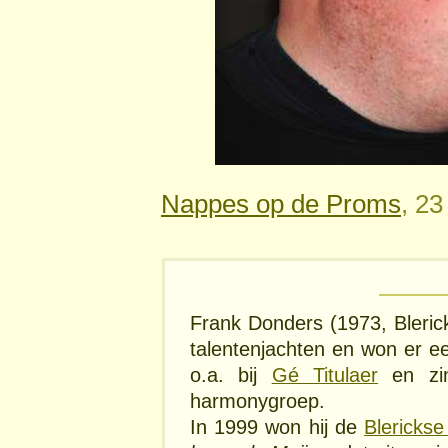
Nappes op de Proms
, 23
Frank Donders (1973, Blerick
talentenjachten en won er e
o.a. bij
Gé Titulaer
en zin
harmonygroep.
In 1999 won hij de
Blerickse