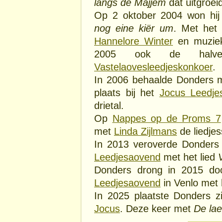
langs de Majjem
dat uitgroeid
Op 2 oktober 2004 won hi
nog eine kiër um
. Met het
Hannelore Winter
en muziek
2005 ook de hal
Vastelaovesleedjeskonkoer
.
In 2006 behaalde Donders
plaats bij het
Jocus Leedje
drietal.
Op
Nappes op de Proms 7
met
Linda Zijlmans
de liedjes
In 2013 veroverde Donders 
Leedjesaovend
met het lied
Donders drong in 2015 do
Leedjesaovend
in Venlo met 
In 2025 plaatste Donders z
Jocus
. Deze keer met
De lae