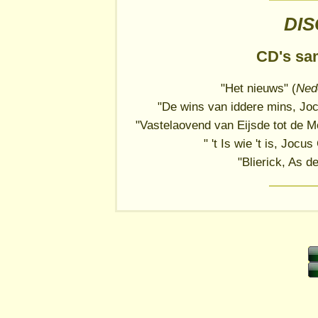
DI
CD's sa
"Het nieuws" (
Nede
"De wins van iddere mins, Jo
"Vastelaovend van Eijsde tot de M
" 't Is wie 't is, Jo
"Blierick, As d