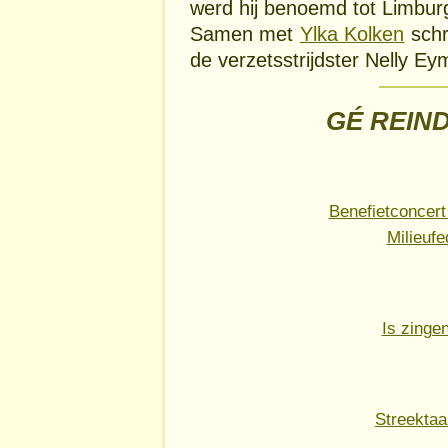
werd hij benoemd tot Limbur
Samen met
Ylka Kolken
schr
de verzetsstrijdster Nelly Ey
GÉ REIND
Benefietconcert 
Milieufe
Is zinge
Streektaa