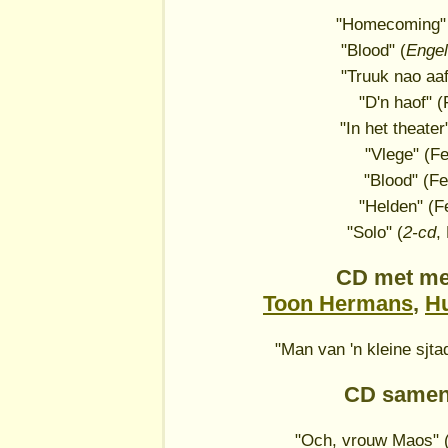
"Homecoming"
"Blood" (
Engel
"Truuk nao aa
"D'n haof" 
"In het theate
"Vlege" (F
"Blood" (F
"Helden" (
"Solo" (
2-cd
,
CD met me
Toon Hermans
,
Hu
"Man van 'n kleine sjt
CD same
"Och, vrouw Maos" 