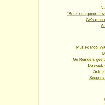
Na
“Beter een goede cov
Gé’s monu
St
Muziek Mooi War
B
Gé Reinders geef
De week 
Ziek en
Seegers 