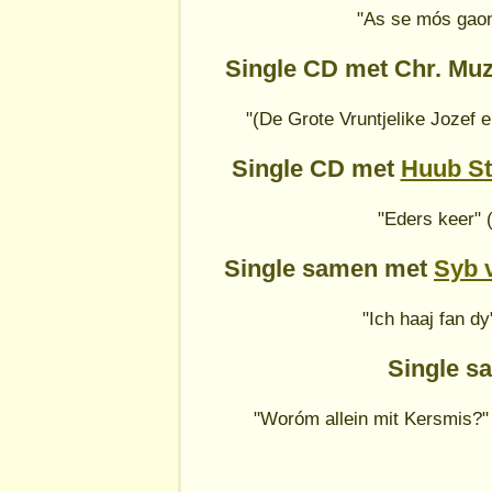
"As se mós gao
Single CD met Chr. Mu
"(De Grote Vruntjelike Jozef 
Single CD met
Huub St
"Eders keer"
Single samen met
Syb 
"Ich haaj fan d
Single s
"Woróm allein mit Kersmis?"