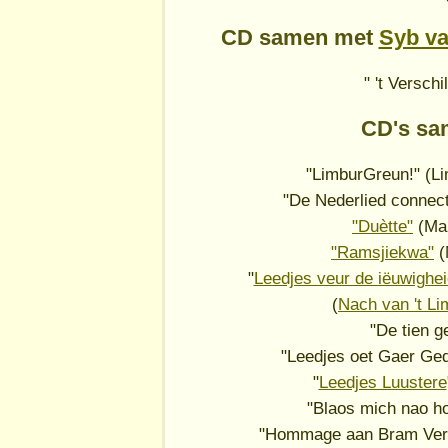
CD samen met
Syb va
" 't Verschi
CD's sa
"LimburGreun!" (Li
"De Nederlied connect
"Duètte"
(Mar
"Ramsjiekwa"
(
"
Leedjes veur de iëuwighei
(
Nach van 't L
"De tien 
"Leedjes oet Gaer Ge
"
Leedjes Luustere
"Blaos mich nao h
"Hommage aan Bram Ver