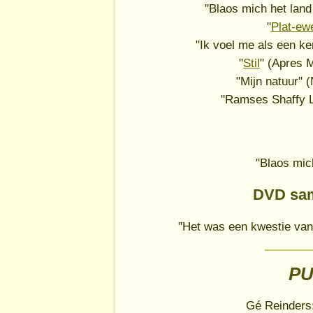
"Blaos mich het lan
"
Plat-ewe
"Ik voel me als een ke
"
Stil
" (Apres 
"Mijn natuur"
"Ramses Shaffy L
"Blaos mic
DVD sam
"Het was een kwestie van
PU
Gé Reinders: