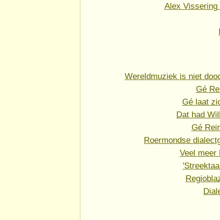
Alex Vissering
Wereldmuziek is niet dood
Gé Rei
Gé laat zi
Dat had Wi
Gé Rein
Roermondse dialectg
Veel meer l
'Streekta
Regiobla
Dial