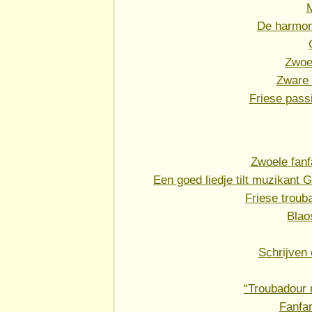
De harmon
Zwoe
Zware 
Friese pas
Zwoele fanf
Een goed liedje tilt muzikant
Friese troub
Blao
Schrijven 
“Troubadour 
Fanfar