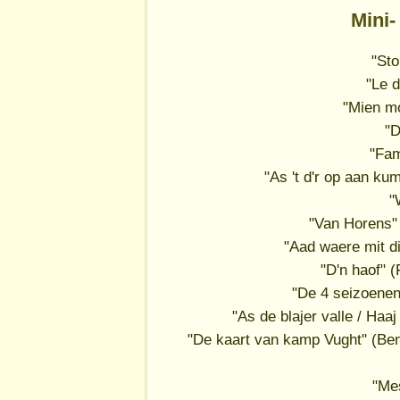
Mini-
"Sto
"Le 
"Mien mo
"D
"Fam
"As 't d'r op aan k
"
"Van Horens"
"Aad waere mit d
"D'n haof" 
"De 4 seizoene
"As de blajer valle / Ha
"De kaart van kamp Vught" (Be
"Mes