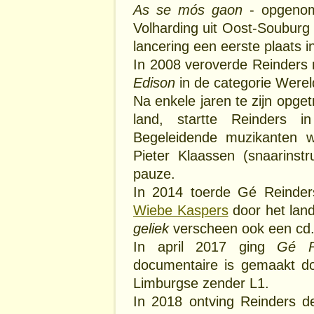
As se mós gaon
- opgenome
Volharding uit Oost-Souburg 
lancering een eerste plaats 
In 2008 veroverde Reinders
Edison
in de categorie Were
Na enkele jaren te zijn opge
land, startte Reinders
Begeleidende muzikanten 
Pieter Klaassen (snaarinst
pauze.
In 2014 toerde Gé Reind
Wiebe Kaspers
door het lan
geliek
verscheen ook een cd
In april 2017 ging
Gé R
documentaire is gemaakt do
Limburgse zender L1.
In 2018 ontving Reinders 