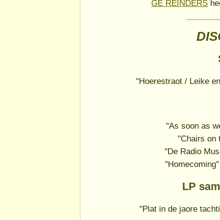
GÉ REINDERS
hee
DI
"Hoerestraot / Leike e
"As soon as we'
"Chairs on t
"De Radio Muski
"Homecoming"
LP sam
"Plat in de jaore tach