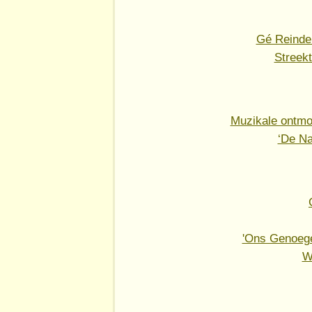
Gé Reinder
Streekt
Muzikale ontmo
‘De Na
'Ons Genoege
W