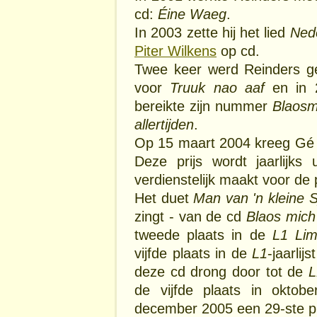
cd:
Éine Waeg
.
In 2003 zette hij het lied
Nede
Piter Wilkens
op cd.
Twee keer werd Reinders g
voor
Truuk nao aaf
en in 
bereikte zijn nummer
Blaosm
allertijden
.
Op 15 maart 2004 kreeg Gé
Deze prijs wordt jaarlijks
verdienstelijk maakt voor de
Het duet
Man van 'n kleine S
zingt - van de cd
Blaos mich
tweede plaats in de
L1 Li
vijfde plaats in de
L1
-jaarli
deze cd drong door tot de
L
de vijfde plaats in oktob
december 2005 een 29-ste p