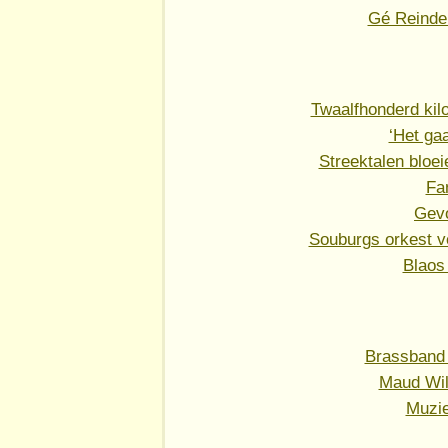
Gé Reinde
Twaalfhonderd kilo
‘Het ga
Streektalen bloe
Fa
Gevo
Souburgs orkest v
Blaos 
Brassband h
Maud Wil
Muzie