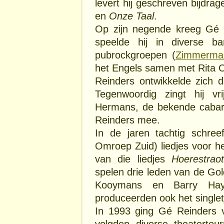
levert hij geschreven bijdra
en
Onze Taal
.
Op zijn negende kreeg Gé 
speelde hij in diverse ba
pubrockgroepen (
Zimmerma
het Engels samen met Rita C
Reinders ontwikkelde zich d
Tegenwoordig zingt hij vr
Hermans, de bekende cabare
Reinders mee.
In de jaren tachtig schre
Omroep Zuid) liedjes voor 
van die liedjes
Hoerestrao
spelen drie leden van de Go
Kooymans en Barry Hay
produceerden ook het singlet
In 1993 ging Gé Reinders v
volgden diverse theaterto