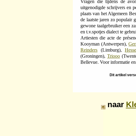
Vragen die tijdens de a
uitgenodigde schrijvers en p
plaats van het Algemeen Bes
de laatste jaren zo populair
gewone taalgebruiker een zan
en t.v.spotjes dialect te gebr
Artiesten die acte de prése
Kooyman (Antwerpen),
Ger
Reinders
(Limburg),
Hess
(Groningen),
Triooo
(Twente
Bellevue. Voor informatie e
Dit artikel ver
naar
Kl