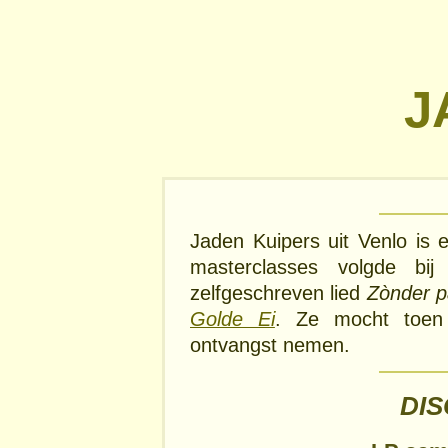
J
Jaden Kuipers uit Venlo is 
masterclasses volgde b
zelfgeschreven lied
Zònder p
Golde Ei
. Ze mocht toe
ontvangst nemen.
DI