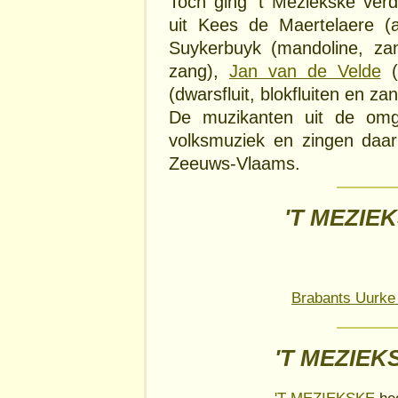
Toch ging 't Meziekske ver
uit Kees de Maertelaere (
Suykerbuyk (mandoline, z
zang),
Jan van de Velde
(
(dwarsfluit, blokfluiten en zan
De muzikanten uit de om
volksmuziek en zingen daar
Zeeuws-Vlaams.
'T MEZIEK
Brabants Uurke 
'T MEZIEK