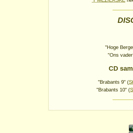
'T MEZIEKSKE
hee
DIS
"Hoge Bergen
"Ons vader"
CD sam
"Brabants 9" (
S
"Brabants 10" (
S