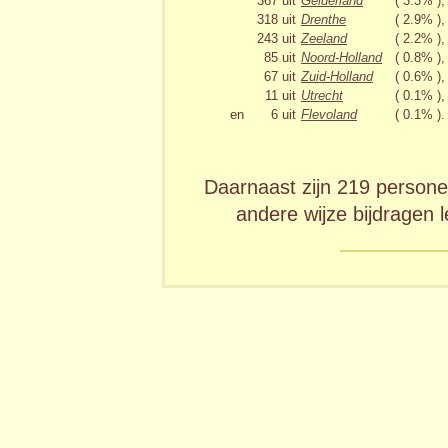
367
uit
Gelderland
( 3.3% ),
318
uit
Drenthe
( 2.9% ),
243
uit
Zeeland
( 2.2% ),
85
uit
Noord-Holland
( 0.8% ),
67
uit
Zuid-Holland
( 0.6% ),
11
uit
Utrecht
( 0.1% ),
en
6
uit
Flevoland
( 0.1% ).
Daarnaast zijn 219 persone
andere wijze bijdragen 