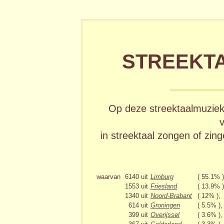
STREEKT
Op deze streektaalmuzieks
v
in streektaal zongen of zin
waarvan
6140
uit
Limburg
( 55.1% )
1553
uit
Friesland
( 13.9% )
1340
uit
Noord-Brabant
( 12% ),
614
uit
Groningen
( 5.5% ),
399
uit
Overijssel
( 3.6% ),