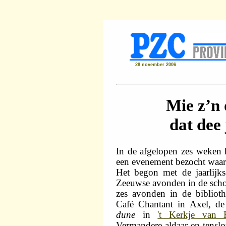
28 november 2006
Mie z’n
dat dee 
In de afgelopen zes weken
een evenement bezocht waari
Het begon met de jaarlijks
Zeeuwse avonden in de scho
zes avonden in de biblioth
Café Chantant in Axel, de
dune
in
't Kerkje van E
Vermandere aldaar en tenslo