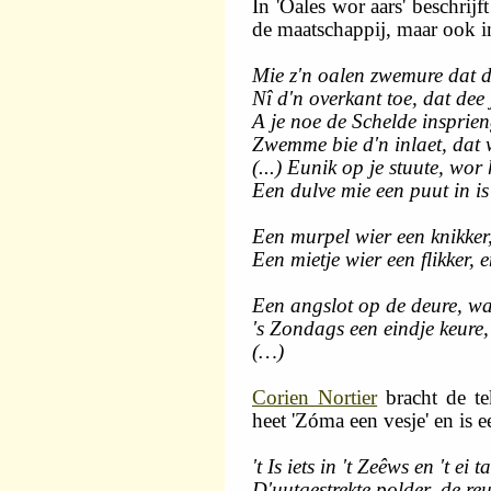
In 'Oales wor aars' beschrij
de maatschappij, maar ook in
Mie z'n oalen zwemure dat d
Nî d'n overkant toe, dat dee 
A je noe de Schelde insprieng
Zwemme bie d'n inlaet, dat 
(...) Eunik op je stuute, wo
Een dulve mie een puut in is 
Een murpel wier een knikker,
Een mietje wier een flikker, 
Een angslot op de deure, was
's Zondags een eindje keure,
(…)
Corien Nortier
bracht de t
heet 'Zóma een vesje' en is
't Is iets in 't Zeêws en 't ei
D'uutgestrekte polder, de re