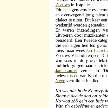
Zeeuws
in Kapelle.
Dit laatstgenoemde eveneme
en overwegend jong talent a
dialect te uiten. Dit keer ee
wedstrijd werden gemaakt.
Er waren inzendingen van 
uitvoeren door muzikanten d
benaderd. Een tweede categ
die een eigen lied ten gehor
mee, maar wees
Jan Lauret
u
Zeeuws-Vlaanderen) en
Rub
winnaars in de groep teks
publiek gingen naar een tek
Jan Lauret
vertelt in 'D
belevenissen van Ko die op
Neve
vertolkten het lied.
Ko weunde in de Kouwepold
Sloap'n dee tie doa op zolde
Ko wou zôô gein een bitje we
Wan z'n gebeêênte en gedermt