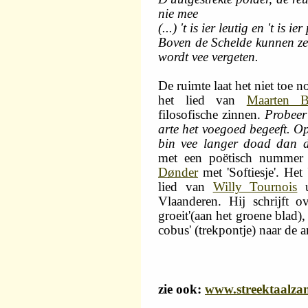
nie mee
(...) 't is ier leutig en 't is
Boven de Schelde kunnen ze
wordt vee vergeten.
De ruimte laat het niet toe 
het lied van
Maarten Br
filosofische zinnen.
Probeer 
arte het voegoed begeeft. Op
bin vee langer doad dan da
met een poëtisch nummer '
Dønder
met 'Softiesje'. Het
lied van
Willy Tournois
u
Vlaanderen. Hij schrijft 
groeit'(aan het groene blad)
cobus' (trekpontje) naar de a
zie ook:
www.streektaalzan