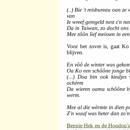
(..) Bie 't reisbureau oan ze
van
Ie wreef geregeld nest z'n n
Da in Taiwan, zo docht ons 
Mee zôôn lief meissen in een
Voor het zover is, gaat Ko 
blijven.
En vôô de winter was gekom
Oa Ko een schôône jonge blo
(...) Doa bin ook kindjes
ochèrm
Da wieren oama schôône b
werm.
Mee al die wèrmte in dien p
Z'n wuuf was beter dan zo'n 
Bennie Hek en de Houdou's