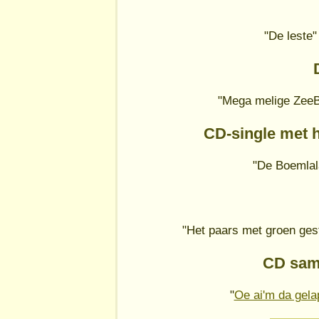
"De leste"
"Mega melige ZeeBr
CD-single met 
"De Boemlala
"Het paars met groen gest
CD sam
"
Oe ai'm da gela