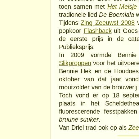
toen samen met
Het Meisje v
tradionele lied
De Boemlala
w
Tijdens
Zing Zeeuws! 2008
v
popkoor
Flashback
uit Goe
de eerste prijs in de cat
Publieksprijs.
In 2009 vormde Bennie 
Slikproppen
voor het uitvoer
Bennie Hek en de Houdoes 
oktober van dat jaar vond
moutzolder van de brouwerij 
Toch vond er op 18 septe
plaats in het Scheldethe
fluorescerende fesstpakk
bruune suuker
.
Van Driel trad ook op als
Zee