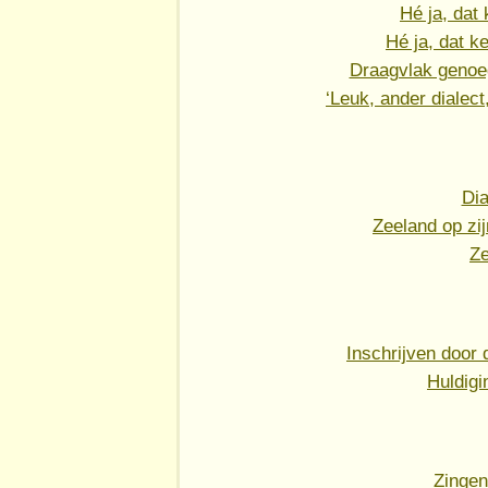
Hé ja, dat 
Hé ja, dat ke
Draagvlak genoeg
‘Leuk, ander dialect,
Dia
Zeeland op zi
Z
Inschrijven door 
Huldigi
Zingen