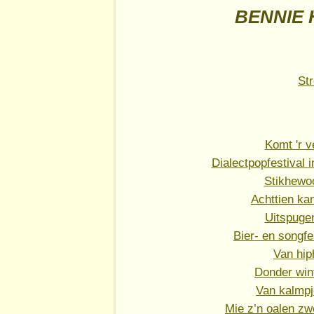
BENNIE 
St
Komt 'r v
Dialectpopfestival 
Stikhewo
Achttien ka
Uitspugen
Bier- en songfe
Van hip
Donder win
Van kalmpj
Mie z’n oalen zw