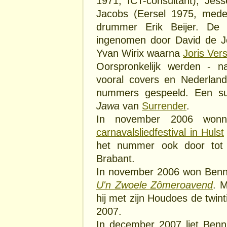
1971, ICT-consultant), Jes
Jacobs (Eersel 1975, mede
drummer Erik Beijer. De 
ingenomen door David de Jon
Yvan Wirix waarna
Joris Ver
Oorspronkelijk werden - 
vooral covers en Nederland
nummers gespeeld. Een su
Jawa
van
Surrender
.
In november 2006 wonn
carnavalsliedfestival in Hulst
het nummer ook door tot
Brabant.
In november 2006 won Benn
U'n Zwoele Zômeroavend
. 
hij met zijn Houdoes de twin
2007.
In december 2007 liet Benni