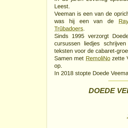
Leest.
Veeman is een van de opric
was hij een van de
Ra
Trûbadoers
.
Sinds 1995 verzorgt Do
cursussen liedjes schrijv
teksten voor de cabaret-gro
Samen met
RemoliNo
zette 
op.
In 2018 stopte Doede Veeman 
DOEDE VE