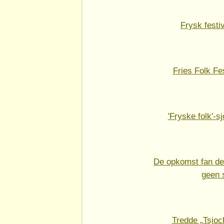
Frysk festi
Fries Folk Fes
'Fryske folk'-s
De opkomst fan de 
geen s
Tredde „Tsjoc