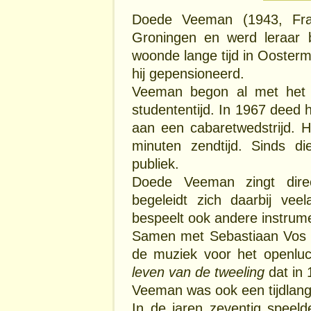
Doede Veeman (1943, Fran
Groningen en werd leraar b
woonde lange tijd in Ooster
hij gepensioneerd.
Veeman begon al met het m
studententijd. In 1967 deed h
aan een cabaretwedstrijd. 
minuten zendtijd. Sinds di
publiek.
Doede Veeman zingt direc
begeleidt zich daarbij vee
bespeelt ook andere instrume
Samen met Sebastiaan Vos 
de muziek voor het openlu
leven van de tweeling
dat in
Veeman was ook een tijdlang
In de jaren zeventig speel