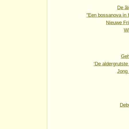
De âl
"Een bossanova in h
Nieuwe Fri
Wi
Geh
‘De aldergrutste
Jong 
Deb