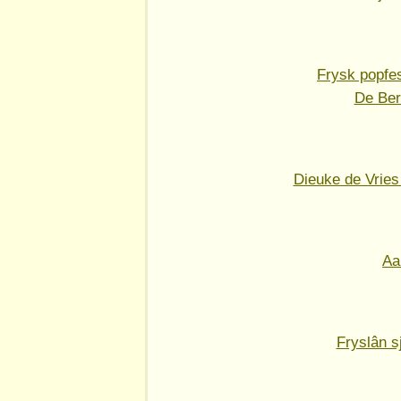
Frysk popfe
De Ber
Dieuke de Vries 
Aa
Fryslân s