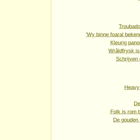
Troubadou
'Wy binne foaral beken
Kleurig pan
Wrâldfrysk i
Schrijven 
Heavy 
De
Folk is rom 
De gouden 