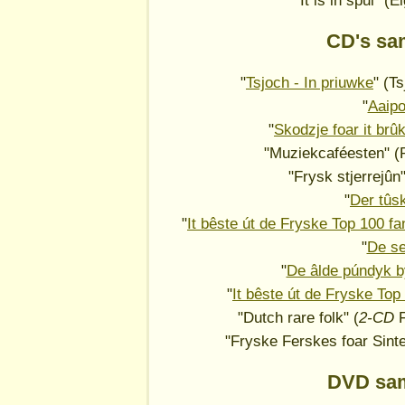
"It is in spul" (
CD's sa
"
Tsjoch - In priuwke
" (T
"
Aaip
"
Skodzje foar it brû
"Muziekcaféesten" (R
"Frysk stjerrejû
"
Der tûs
"
It bêste út de Fryske Top 100 f
"
De se
"
De âlde púndyk b
"
It bêste út de Fryske Top
"Dutch rare folk" (
2-CD
F
"Fryske Ferskes foar Sinte
DVD sam