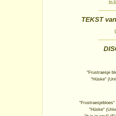
In 
TEKST va
DI
"Frustraesje b
"Húske" (Un
"Frustraesjebloes
"Húske" (Uni