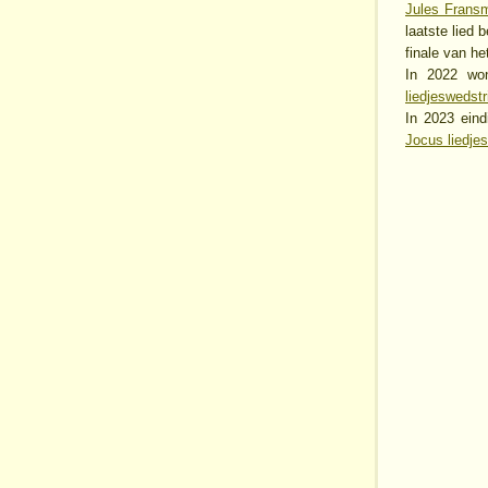
Jules Frans
laatste lied 
finale van h
In 2022 w
liedjeswedstr
In 2023 ein
Jocus liedjes