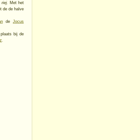
riej
. Met het
ot de de halve
an
de
Jocus
plaats bij de
z
.