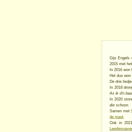
Gijs Engels
2015 met het
In 2016 won 
Het duo won
De drie lied
In 2018 dron
As ik d'n ba
In 2020 ston
die schoon
.
Samen met
de maot
.
Ook in 202
Leedjesoave