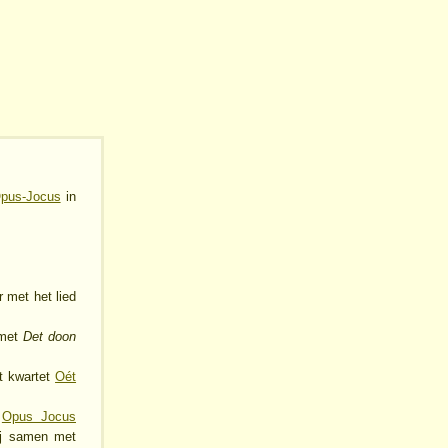
pus-Jocus
in
 met het lied
 met
Det doon
t kwartet
Oét
e
Opus Jocus
ij samen met