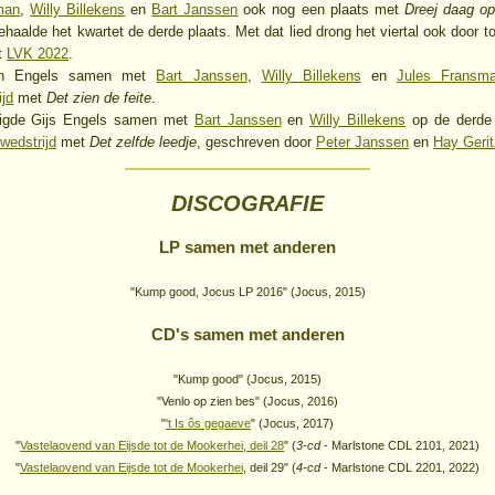
man
,
Willy Billekens
en
Bart Janssen
ook nog een plaats met
Dreej daag op 
behaalde het kwartet de derde plaats. Met dat lied drong het viertal ook door t
et
LVK 2022
.
on Engels samen met
Bart Janssen
,
Willy Billekens
en
Jules Fransm
ijd
met
Det zien de feite
.
digde Gijs Engels samen met
Bart Janssen
en
Willy Billekens
op de derde 
wedstrijd
met
Det zelfde leedje
, geschreven door
Peter Janssen
en
Hay Gerit
DISCOGRAFIE
LP samen met anderen
"Kump good, Jocus LP 2016" (Jocus, 2015)
CD's samen met anderen
"Kump good" (Jocus, 2015)
"Venlo op zien bes" (Jocus, 2016)
"
't Is ôs gegaeve
" (Jocus, 2017)
"
Vastelaovend van Eijsde tot de Mookerhei, deil 28
" (
3-cd
- Marlstone CDL 2101, 2021)
"
Vastelaovend van Eijsde tot de Mookerhei
, deil 29" (
4-cd
- Marlstone CDL 2201, 2022)