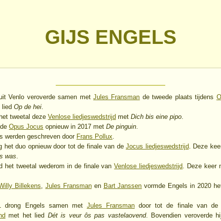
GIJS ENGELS
 uit Venlo veroverde samen met
Jules Fransman
de tweede plaats tijdens
O
 lied
Op de hei
.
het tweetal deze
Venlose liedjeswedstrijd
met
Dich bis eine pipo
.
 de
Opus Jocus
opnieuw in 2017 met
De pinguin
.
jes werden geschreven door
Frans Pollux
.
g het duo opnieuw door tot de finale van de
Jocus liedjeswedstrijd
. Deze keer
as was
.
d het tweetal wederom in de finale van
Venlose liedjeswedstrijd
. Deze keer
Willy Billekens
,
Jules Fransman
en
Bart Janssen
vormde Engels in 2020 he
1 drong Engels samen met
Jules Fransman
door tot de finale van d
nd
met het lied
Dét is veur ôs pas vastelaovend
. Bovendien veroverde h