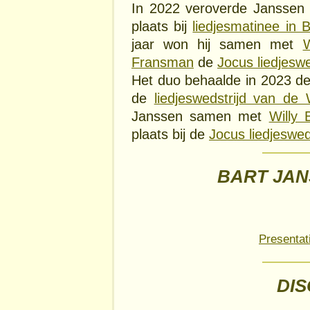
In 2022 veroverde Jansse
plaats bij
liedjesmatinee in B
jaar won hij samen met
W
Fransman
de
Jocus liedjeswe
Het duo behaalde in 2023 d
de
liedjeswedstrijd van de 
Janssen samen met
Willy 
plaats bij de
Jocus liedjeswed
BART JAN
Presentat
DI