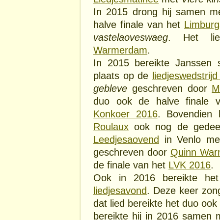
In 2015 drong hij samen 
halve finale van het
Limburg
vastelaoveswaeg
. Het li
Warmerdam
.
In 2015 bereikte Jansse
plaats op de
liedjeswedstrijd
gebleve
geschreven door
M
duo ook de halve finale
Konkoer 2016
. Bovendien
Roulaux
ook nog de gedee
Leedjesaovend
in Venlo me
geschreven door
Quinn Wa
de finale van het
LVK 2016
.
Ook in 2016 bereikte he
liedjesavond
. Deze keer zon
dat lied bereikte het duo ook
bereikte hij in 2016 samen