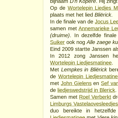
bijnaam
D'n Kopere
. Hij zing
Op de
Wortelepin Liedjes M
plaats met het lied
Bliërick
.
In de finale van de
Jocus Le
samen met
Annemarieke Le
(druime)
. In dezelfde fina
Suiker
ook nog
Alle zaege k
Eind 2009 startte Janssen al
In 2012 zong Janssen h
Wortelepin Liedjesmatinee
.
Met
Lempkes in Bliërick
bere
de
Wortelepin Liedjesmatin
met
John Gielens
en
Sef va
de
liedjeswedstrijd in Blerick
.
Samen met
Roel Verberkt
dr
Limburgs Vastelaovesleedje
duo bereikte in hetzelfd
Liedjesmatinee
met
Viere kin