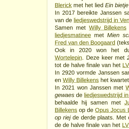
Blerick
met het lied
Ein bietje
In 2017 bereikte Janssen
van de
liedjeswedstrijd in Ve
Samen met
Willy Billekens
liedjesmatinee
met
Mien sc
Fred van den Boogaard
(tek
Ook in 2020 won het 
Wortelepin
. Deze keer met
tot de halve finale van het
LV
In 2920 vormde Janssen s
en
Willy Billekens
het kwarte
In 2021 won Janssen met
W
gewaes
de
liedjeswedstrijd in
behaalde hij samen met
J
Billekens
op de
Opus Jocus 
op riej
de derde plaats. Met d
de de halve finale van het
LV