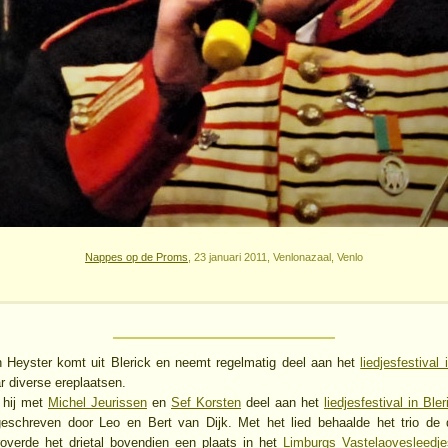
Nappes op de Proms
, 23 januari 2011, Venlonazaal, Venlo
n Heyster komt uit Blerick en neemt regelmatig deel aan het
liedjesfestival 
r diverse ereplaatsen.
 hij met
Michel Jeurissen
en
Sef Korsten
deel aan het
liedjesfestival in Bler
geschreven door Leo en Bert van Dijk. Met het lied behaalde het trio de 
verde het drietal bovendien een plaats in het
Limburgs Vastelaovesleedj