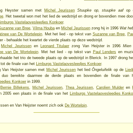
ng Heyster samen met
Michel Jeurissen
Stuupke op, stuupke aaf
op
ee
. Het tweetal won met het lied de wedstrijd en drong er bovendien mee door
imburgs Vastelaovesleedjes Konkoer
.
Suzanne van Bree
,
Vilma Houba
en
Michel Jeurissen
zong hij in 1996
Wat he
tinee van De Wortelepin
. Met het lied - op tekst van
Suzanne van Bree
,
Pau
r - behaalde het kwartet de vierde plaats op deze wedstrijd.
t
Michel Jeurissen
en
Leonard Titulaer
zong Van Heijster in 1996
Mien
nee van De Wortelepin
. Met het lied - op tekst van
Paul Lenders
en muzi
ehaalde het trio de tweede plaats op de wedstrijd in Blerick. In 1997 drong he
 tot de finale van het
Limburgs Vastelaovesleedjes Konkoer
.
g Van Heijster samen met
Michel Jeurissen
het lied
Ôngeluifelik
op de
Lied
 duo bereikte daarmee de derde plaats en bovendien de finale van
eedjes Konkoer
in 1999.
t
Bernie Billekens
,
Michel Jeurissen
,
Thea Jeurissen
,
Carolien Mulder
en
 in 2005 een plaats in de finale van het
Limburgs Vastelaovesleedjes Konko
issen en Van Heijster noemt zich ook
De Wortelpin
.