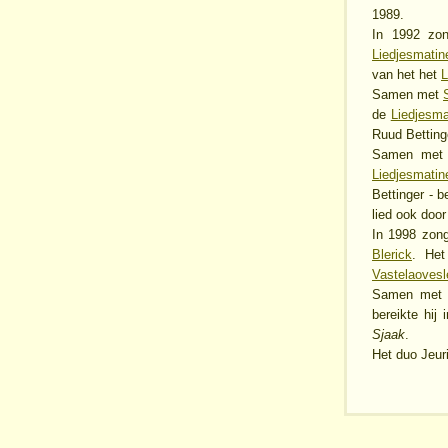
1989.
In 1992 zo
Liedjesmatin
van het het
L
Samen met
de
Liedjesma
Ruud Bettinge
Samen me
Liedjesmati
Bettinger - b
lied ook door
In 1998 zon
Blerick
. Het
Vastelaovesl
Samen me
bereikte hij
Sjaak
.
Het duo Jeur