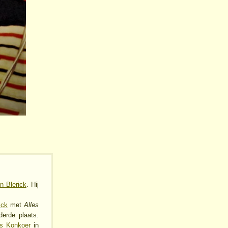
in Blerick
. Hij
ick
met
Alles
derde plaats.
es Konkoer
in