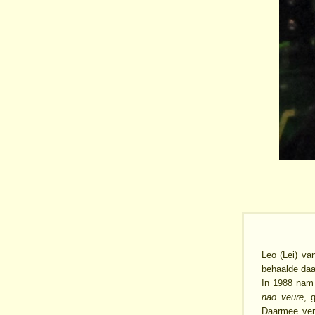
Leo (Lei) va
behaalde daa
In 1988 nam
nao veure
, 
Daarmee vero