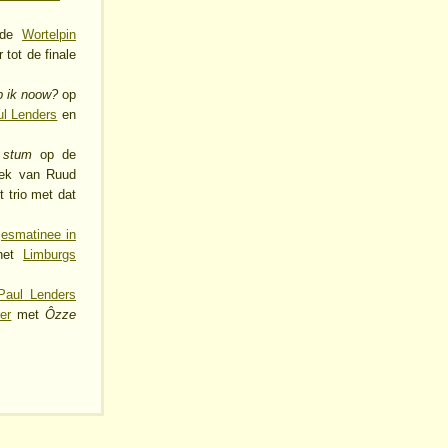
 de
Wortelpin
 tot de finale
b ik noow?
op
l Lenders
en
 stum
op de
ek van Ruud
t trio met dat
jesmatinee in
 het
Limburgs
Paul Lenders
er
met
Ôzze